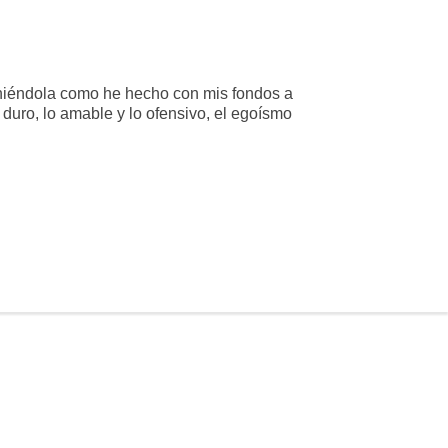
poniéndola como he hecho con mis fondos a
 duro, lo amable y lo ofensivo, el egoísmo